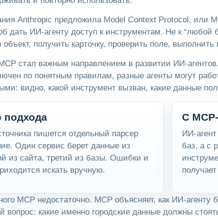
рживать и повторно использовать.
ания Anthropic предложила Model Context Protocol, или
б дать ИИ-агенту доступ к инструментам. Не к “любой 
 объект, получить карточку, проверить поле, выполнить
MCP стал важным направлением в развитии ИИ-агентов.
ючен по понятным правилам, разные агенты могут рабо
ми: видно, какой инструмент вызван, какие данные полу
о подхода
С MCP
сточника пишется отдельный парсер
ИИ-агент
ие. Один сервис берет данные из
баз, а с
ой из сайта, третий из базы. Ошибки и
инструме
риходится искать вручную.
получает
ного MCP недостаточно. MCP объясняет, как ИИ-агенту 
ой вопрос: какие именно городские данные должны стоят