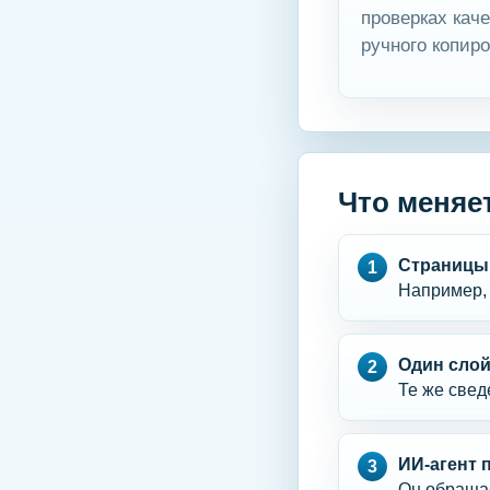
проверках кач
ручного копиро
Что меняет
Страницы 
Например, 
Один слой
Те же свед
ИИ-агент 
Он обращае