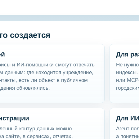
то создается
ей
Для ра
висы и ИИ-помощники смогут отвечать
Не нужно
м данным: где находится учреждение,
индексы.
онтакты, есть ли объект в публичном
или MCP-
ведения обновлялись.
городски
истрации
Для ИИ
ленный контур данных можно
Агент по
а сайте, в сервисах, отчетах,
а понятн