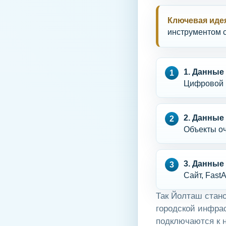
Ключевая иде
инструментом с
1. Данные
Цифровой м
2. Данные
Объекты оч
3. Данные
Сайт, Fast
Так Йолташ стано
городской инфрас
подключаются к 