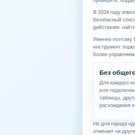
проверять, подде
В 2024 году комп
безопасный спосо
действиям: найти
Именно поэтому 
инструмент подкл
более управляемы
Без общег
Для каждого и
или подключен
таблицы, друг
расхождения п
Но для города од
отвечает на друг