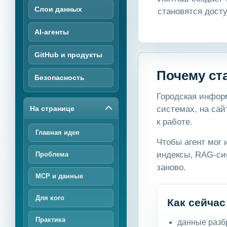
Слои данных
становятся дост
AI-агенты
GitHub и продукты
Почему ст
Безопасность
Городская инфор
На странице
системах, на сай
к работе.
Главная идея
Чтобы агент мог 
индексы, RAG-сис
Проблема
заново.
MCP и данные
Для кого
Как сейчас
Практика
данные разб