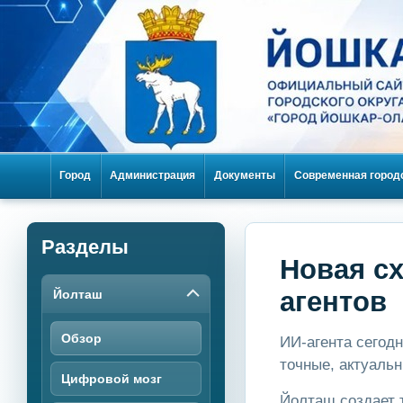
Город
Администрация
Документы
Современная город
Разделы
Новая с
агентов
Йолташ
Обзор
ИИ-агента сегодн
точные, актуаль
Цифровой мозг
Йолташ создает 