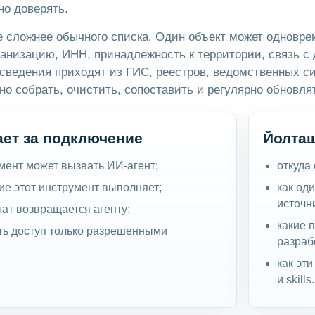
но доверять.
 сложнее обычного списка. Один объект может одновре
анизацию, ИНН, принадлежность к территории, связь с 
сведения приходят из ГИС, реестров, ведомственных си
но собрать, очистить, сопоставить и регулярно обновля
ает за подключение
Йолташ
мент может вызвать ИИ-агент;
откуда
ие этот инструмент выполняет;
как од
источн
тат возвращается агенту;
какие 
ить доступ только разрешенными
разраб
как эт
и skills.