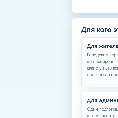
Для кого э
Для жител
Городские сер
по проверенны
какие у него к
слое, когда с
Для админ
Один подготов
использовать н